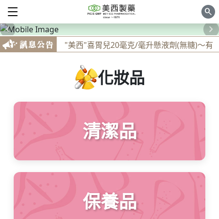
search
navigate_before
navigate_next
新品上市！家庭常備胃藥
"美西"喜胃兒20毫克/毫升懸液劑(無糖)～有
效緩解胃潰瘍、十二指腸潰瘍、逆流性食道
炎、胃炎、胃酸過多
化妝品
愛胃康顆粒～有效緩解消化不良、胃酸過多
、食慾不振、腹部膨滿、胃痛、健胃整腸
手痛到舉不起來嗎～"美西"擦勞酸1%乳膠
：緩解因發炎反應引起之局部疼痛
清潔品
新品上市！家庭常備胃藥
"美西"喜胃兒20毫克/毫升懸液劑(無糖)～有
效緩解胃潰瘍、十二指腸潰瘍、逆流性食道
炎、胃炎、胃酸過多
愛胃康顆粒～有效緩解消化不良、胃酸過多
、食慾不振、腹部膨滿、胃痛、健胃整腸
保養品
手痛到舉不起來嗎～"美西"擦勞酸1%乳膠
：緩解因發炎反應引起之局部疼痛