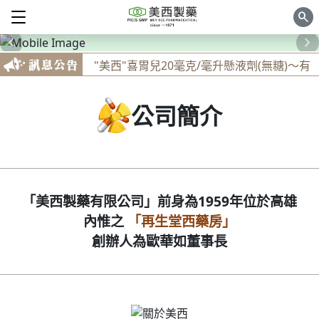
search
navigate_before
navigate_next
新品上市！家庭常備胃藥
"美西"喜胃兒20毫克/毫升懸液劑(無糖)～有
效緩解胃潰瘍、十二指腸潰瘍、逆流性食道
炎、胃炎、胃酸過多
公司簡介
愛胃康顆粒～有效緩解消化不良、胃酸過多
、食慾不振、腹部膨滿、胃痛、健胃整腸
手痛到舉不起來嗎～"美西"擦勞酸1%乳膠
：緩解因發炎反應引起之局部疼痛
新品上市！家庭常備胃藥
「美西製藥有限公司」前身為1959年位於高雄
"美西"喜胃兒20毫克/毫升懸液劑(無糖)～有
效緩解胃潰瘍、十二指腸潰瘍、逆流性食道
內惟之
「再生堂西藥房」
炎、胃炎、胃酸過多
創辦人為歐華如董事長
愛胃康顆粒～有效緩解消化不良、胃酸過多
、食慾不振、腹部膨滿、胃痛、健胃整腸
手痛到舉不起來嗎～"美西"擦勞酸1%乳膠
：緩解因發炎反應引起之局部疼痛